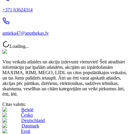
+371 63624314
aptieka47@apothekas.lv
Loading...
Visu veikalu atlaides un akciju izdevumi vienuviet! Šeit atradīsiet
informāciju par īpašām atlaidēm, akcijām un izpārdošanām
MAXIMA, RIMI, MEGO, LIDL un citos populārākajos veikalos,
un tas Jums palīdzēs ietaupīt. Ātri un ērti varat apskatīt atlaides,
akcijas pēc pārtikas, dzērienu, elektronikas, sadzīves tehnikas,
skaistuma, veselības un citām kategorijām un veikt pirkumus ātri,
ērti, lēti.
Citas valstis:
België
Česko
Deutschland
Danmark
Eesti