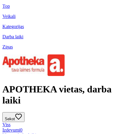
Top
Veikali
Kategorijas
Darba laiki
Ziņas
APOTHEKA vietas, darba
laiki
Sekot
Viss
Izdevumi
0