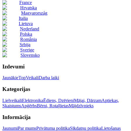
France
Hrvatska
Magyarország
Italia
Lietuva
Nederland
Polska
România
Srbija
Sverige
Slovensko
Izdevumi
Jaunākie
Top
Veikali
Darba laiki
Kategorijas
Lielveikali
Elektronika
Ēdiens, Dzērieni
Mājai, Dārzam
Aptiekas,
Skaistums
Apģērbs
Bērni, Rotaļlietas
Mājdzīvnieks
Informācija
Jaunumi
Par mums
Privātuma politika
Sīkdatņu politika
Lietošanas