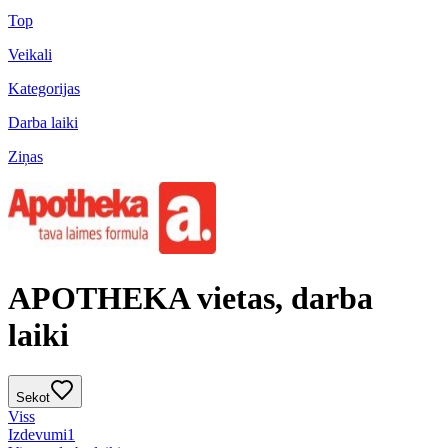
Top
Veikali
Kategorijas
Darba laiki
Ziņas
APOTHEKA vietas, darba
laiki
Sekot
Viss
Izdevumi
1