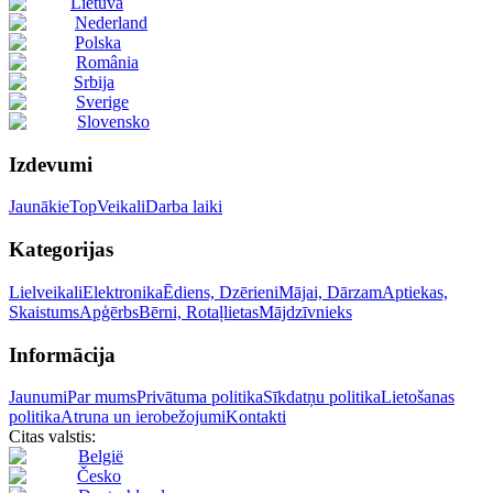
Lietuva
Nederland
Polska
România
Srbija
Sverige
Slovensko
Izdevumi
Jaunākie
Top
Veikali
Darba laiki
Kategorijas
Lielveikali
Elektronika
Ēdiens, Dzērieni
Mājai, Dārzam
Aptiekas,
Skaistums
Apģērbs
Bērni, Rotaļlietas
Mājdzīvnieks
Informācija
Jaunumi
Par mums
Privātuma politika
Sīkdatņu politika
Lietošanas
politika
Atruna un ierobežojumi
Kontakti
Citas valstis:
België
Česko