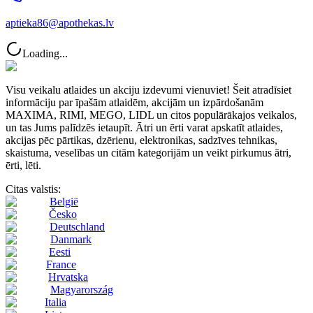
aptieka86@apothekas.lv
Loading...
Visu veikalu atlaides un akciju izdevumi vienuviet! Šeit atradīsiet
informāciju par īpašām atlaidēm, akcijām un izpārdošanām
MAXIMA, RIMI, MEGO, LIDL un citos populārākajos veikalos,
un tas Jums palīdzēs ietaupīt. Ātri un ērti varat apskatīt atlaides,
akcijas pēc pārtikas, dzērienu, elektronikas, sadzīves tehnikas,
skaistuma, veselības un citām kategorijām un veikt pirkumus ātri,
ērti, lēti.
Citas valstis:
België
Česko
Deutschland
Danmark
Eesti
France
Hrvatska
Magyarország
Italia