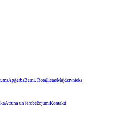
stums
Apģērbs
Bērni, Rotaļlietas
Mājdzīvnieks
ika
Atruna un ierobežojumi
Kontakti