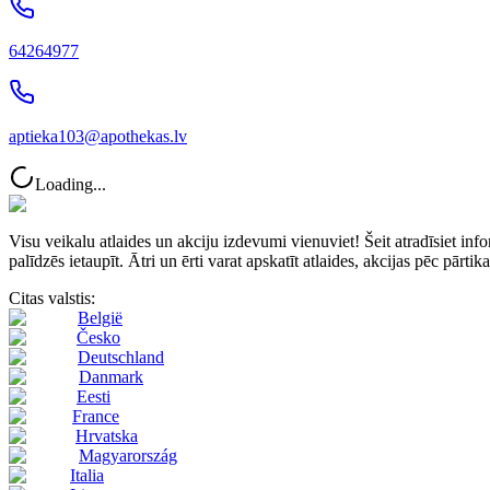
64264977
aptieka103@apothekas.lv
Loading...
Visu veikalu atlaides un akciju izdevumi vienuviet! Šeit atradīsie
palīdzēs ietaupīt. Ātri un ērti varat apskatīt atlaides, akcijas pēc pārti
Citas valstis:
België
Česko
Deutschland
Danmark
Eesti
France
Hrvatska
Magyarország
Italia