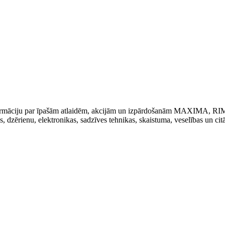
t informāciju par īpašām atlaidēm, akcijām un izpārdošanām MAXIMA, R
kas, dzērienu, elektronikas, sadzīves tehnikas, skaistuma, veselības un cit