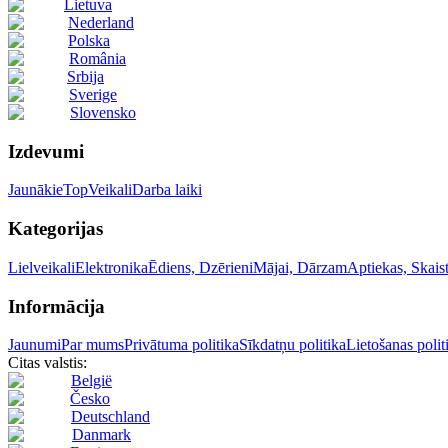
Lietuva
Nederland
Polska
România
Srbija
Sverige
Slovensko
Izdevumi
Jaunākie
Top
Veikali
Darba laiki
Kategorijas
Lielveikali
Elektronika
Ēdiens, Dzērieni
Mājai, Dārzam
Aptiekas, Skai
Informācija
Jaunumi
Par mums
Privātuma politika
Sīkdatņu politika
Lietošanas polit
Citas valstis:
België
Česko
Deutschland
Danmark