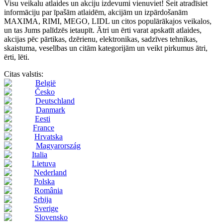
Visu veikalu atlaides un akciju izdevumi vienuviet! Šeit atradīsiet
informāciju par īpašām atlaidēm, akcijām un izpārdošanām
MAXIMA, RIMI, MEGO, LIDL un citos populārākajos veikalos,
un tas Jums palīdzēs ietaupīt. Ātri un ērti varat apskatīt atlaides,
akcijas pēc pārtikas, dzērienu, elektronikas, sadzīves tehnikas,
skaistuma, veselības un citām kategorijām un veikt pirkumus ātri,
ērti, lēti.
Citas valstis:
België
Česko
Deutschland
Danmark
Eesti
France
Hrvatska
Magyarország
Italia
Lietuva
Nederland
Polska
România
Srbija
Sverige
Slovensko