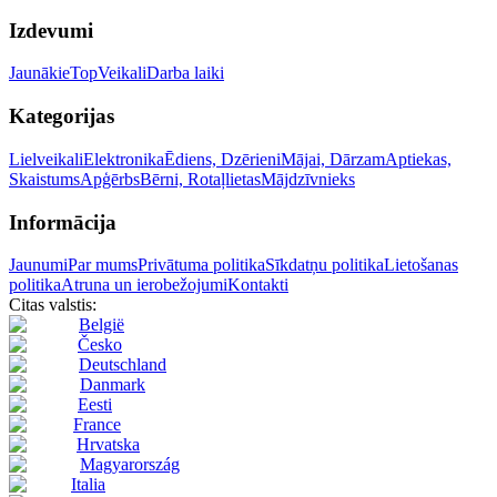
Izdevumi
Jaunākie
Top
Veikali
Darba laiki
Kategorijas
Lielveikali
Elektronika
Ēdiens, Dzērieni
Mājai, Dārzam
Aptiekas,
Skaistums
Apģērbs
Bērni, Rotaļlietas
Mājdzīvnieks
Informācija
Jaunumi
Par mums
Privātuma politika
Sīkdatņu politika
Lietošanas
politika
Atruna un ierobežojumi
Kontakti
Citas valstis:
België
Česko
Deutschland
Danmark
Eesti
France
Hrvatska
Magyarország
Italia