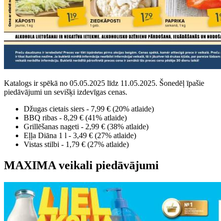
Katalogs ir spēkā no 05.05.2025 līdz 11.05.2025. Šonedēļ īpašie
piedāvājumi un sevišķi izdevīgas cenas.
Džugas cietais siers - 7,99 € (20% atlaide)
BBQ ribas - 8,29 € (41% atlaide)
Grillēšanas nageti - 2,99 € (38% atlaide)
Eļļa Diāna 1 l - 3,49 € (27% atlaide)
Vistas stilbi - 1,79 € (27% atlaide)
MAXIMA veikali piedāvājumi