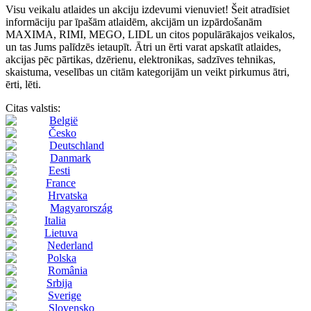
Visu veikalu atlaides un akciju izdevumi vienuviet! Šeit atradīsiet
informāciju par īpašām atlaidēm, akcijām un izpārdošanām
MAXIMA, RIMI, MEGO, LIDL un citos populārākajos veikalos,
un tas Jums palīdzēs ietaupīt. Ātri un ērti varat apskatīt atlaides,
akcijas pēc pārtikas, dzērienu, elektronikas, sadzīves tehnikas,
skaistuma, veselības un citām kategorijām un veikt pirkumus ātri,
ērti, lēti.
Citas valstis:
België
Česko
Deutschland
Danmark
Eesti
France
Hrvatska
Magyarország
Italia
Lietuva
Nederland
Polska
România
Srbija
Sverige
Slovensko