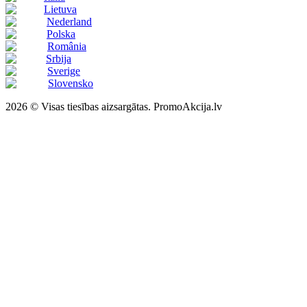
Lietuva
Nederland
Polska
România
Srbija
Sverige
Slovensko
2026 © Visas tiesības aizsargātas. PromoAkcija.lv