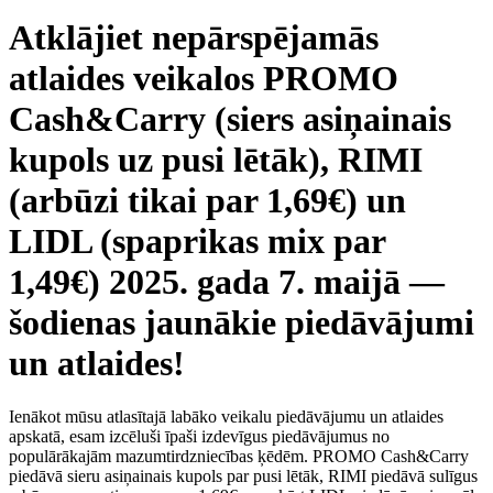
Atklājiet nepārspējamās
atlaides veikalos PROMO
Cash&Carry (siers asiņainais
kupols uz pusi lētāk), RIMI
(arbūzi tikai par 1,69€) un
LIDL (spaprikas mix par
1,49€) 2025. gada 7. maijā —
šodienas jaunākie piedāvājumi
un atlaides!
Ienākot mūsu atlasītajā labāko veikalu piedāvājumu un atlaides
apskatā, esam izcēluši īpaši izdevīgus piedāvājumus no
populārākajām mazumtirdzniecības ķēdēm. PROMO Cash&Carry
piedāvā sieru asiņainais kupols par pusi lētāk, RIMI piedāvā sulīgus