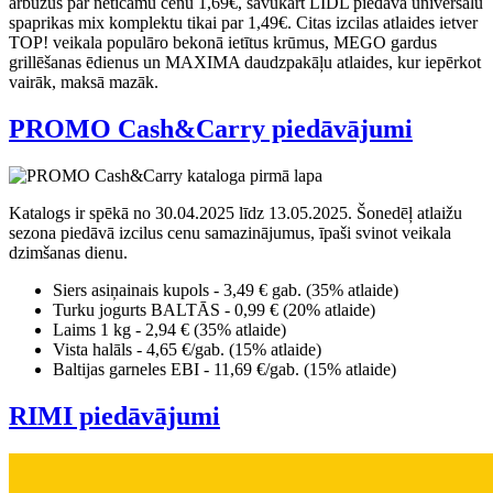
arbūzus par neticamu cenu 1,69€, savukārt LIDL piedāvā universālu
spaprikas mix komplektu tikai par 1,49€. Citas izcilas atlaides ietver
TOP! veikala populāro bekonā ietītus krūmus, MEGO gardus
grillēšanas ēdienus un MAXIMA daudzpakāļu atlaides, kur iepērkot
vairāk, maksā mazāk.
PROMO Cash&Carry piedāvājumi
Katalogs ir spēkā no 30.04.2025 līdz 13.05.2025. Šonedēļ atlaižu
sezona piedāvā izcilus cenu samazinājumus, īpaši svinot veikala
dzimšanas dienu.
Siers asiņainais kupols - 3,49 € gab. (35% atlaide)
Turku jogurts BALTĀS - 0,99 € (20% atlaide)
Laims 1 kg - 2,94 € (35% atlaide)
Vista halāls - 4,65 €/gab. (15% atlaide)
Baltijas garneles EBI - 11,69 €/gab. (15% atlaide)
RIMI piedāvājumi