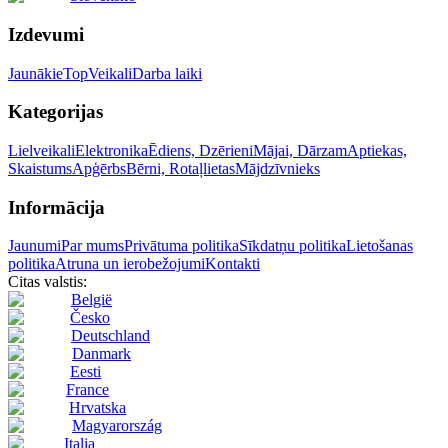
Izdevumi
Jaunākie
Top
Veikali
Darba laiki
Kategorijas
Lielveikali
Elektronika
Ēdiens, Dzērieni
Mājai, Dārzam
Aptiekas,
Skaistums
Apģērbs
Bērni, Rotaļlietas
Mājdzīvnieks
Informācija
Jaunumi
Par mums
Privātuma politika
Sīkdatņu politika
Lietošanas
politika
Atruna un ierobežojumi
Kontakti
Citas valstis:
België
Česko
Deutschland
Danmark
Eesti
France
Hrvatska
Magyarország
Italia