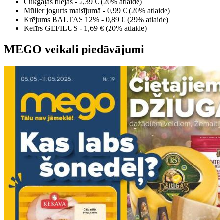
Cūkgaļas filejas - 2,39 € (20% atlaide)
Mūller jogurts maisījumā - 0,99 € (20% atlaide)
Krējums BALTĀS 12% - 0,89 € (29% atlaide)
Kefīrs GEFILUS - 1,69 € (20% atlaide)
MEGO veikali piedāvājumi