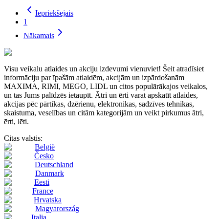
Iepriekšējais
1
Nākamais
Visu veikalu atlaides un akciju izdevumi vienuviet! Šeit atradīsiet
informāciju par īpašām atlaidēm, akcijām un izpārdošanām
MAXIMA, RIMI, MEGO, LIDL un citos populārākajos veikalos,
un tas Jums palīdzēs ietaupīt. Ātri un ērti varat apskatīt atlaides,
akcijas pēc pārtikas, dzērienu, elektronikas, sadzīves tehnikas,
skaistuma, veselības un citām kategorijām un veikt pirkumus ātri,
ērti, lēti.
Citas valstis:
België
Česko
Deutschland
Danmark
Eesti
France
Hrvatska
Magyarország
Italia