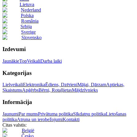
Lietuva
Nederland
Polska
România
Srbija
Sverige
Slovensko
Izdevumi
Jaunākie
Top
Veikali
Darba laiki
Kategorijas
Lielveikali
Elektronika
Ēdiens, Dzērieni
Mājai, Dārzam
Aptiekas,
Skaistums
Apģērbs
Bērni, Rotaļlietas
Mājdzīvnieks
Informācija
Jaunumi
Par mums
Privātuma politika
Sīkdatņu politika
Lietošanas
politika
Atruna un ierobežojumi
Kontakti
Citas valstis:
België
Česko