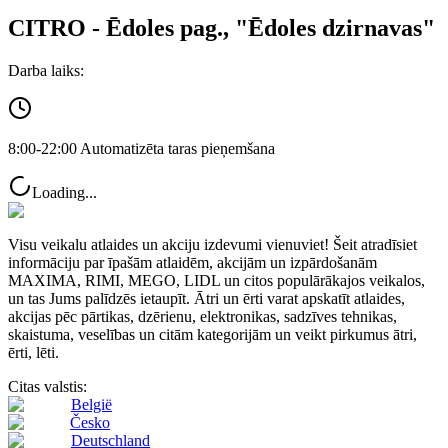
CITRO - Ēdoles pag., "Ēdoles dzirnavas"
Darba laiks:
8:00-22:00 Automatizēta taras pieņemšana
Loading...
Visu veikalu atlaides un akciju izdevumi vienuviet! Šeit atradīsiet
informāciju par īpašām atlaidēm, akcijām un izpārdošanām
MAXIMA, RIMI, MEGO, LIDL un citos populārākajos veikalos,
un tas Jums palīdzēs ietaupīt. Ātri un ērti varat apskatīt atlaides,
akcijas pēc pārtikas, dzērienu, elektronikas, sadzīves tehnikas,
skaistuma, veselības un citām kategorijām un veikt pirkumus ātri,
ērti, lēti.
Citas valstis:
België
Česko
Deutschland