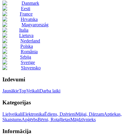
Danmark
Eesti
France
Hrvatska
Magyarország
Italia
Lietuva
Nederland
Polska
România
Srbija
Sverige
Slovensko
Izdevumi
Jaunākie
Top
Veikali
Darba laiki
Kategorijas
Lielveikali
Elektronika
Ēdiens, Dzērieni
Mājai, Dārzam
Aptiekas,
Skaistums
Apģērbs
Bērni, Rotaļlietas
Mājdzīvnieks
Informācija