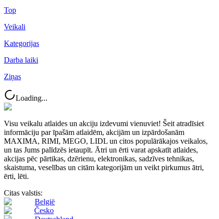
Top
Veikali
Kategorijas
Darba laiki
Ziņas
Loading...
Visu veikalu atlaides un akciju izdevumi vienuviet! Šeit atradīsiet
informāciju par īpašām atlaidēm, akcijām un izpārdošanām
MAXIMA, RIMI, MEGO, LIDL un citos populārākajos veikalos,
un tas Jums palīdzēs ietaupīt. Ātri un ērti varat apskatīt atlaides,
akcijas pēc pārtikas, dzērienu, elektronikas, sadzīves tehnikas,
skaistuma, veselības un citām kategorijām un veikt pirkumus ātri,
ērti, lēti.
Citas valstis:
België
Česko