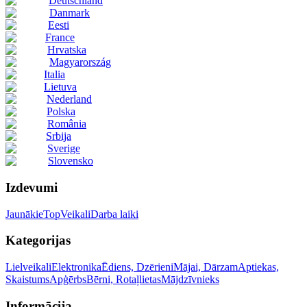
Deutschland
Danmark
Eesti
France
Hrvatska
Magyarország
Italia
Lietuva
Nederland
Polska
România
Srbija
Sverige
Slovensko
Izdevumi
Jaunākie
Top
Veikali
Darba laiki
Kategorijas
Lielveikali
Elektronika
Ēdiens, Dzērieni
Mājai, Dārzam
Aptiekas,
Skaistums
Apģērbs
Bērni, Rotaļlietas
Mājdzīvnieks
Informācija