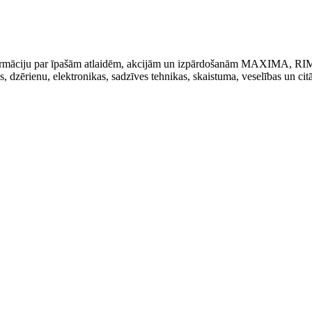
t informāciju par īpašām atlaidēm, akcijām un izpārdošanām MAXIMA, R
kas, dzērienu, elektronikas, sadzīves tehnikas, skaistuma, veselības un cit