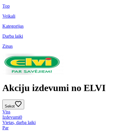
Top
Veikali
Kategorijas
Darba laiki
Ziņas
Akciju izdevumi no ELVI
Sekot
Viss
Izdevumi
0
Vietas, darba laiki
Par