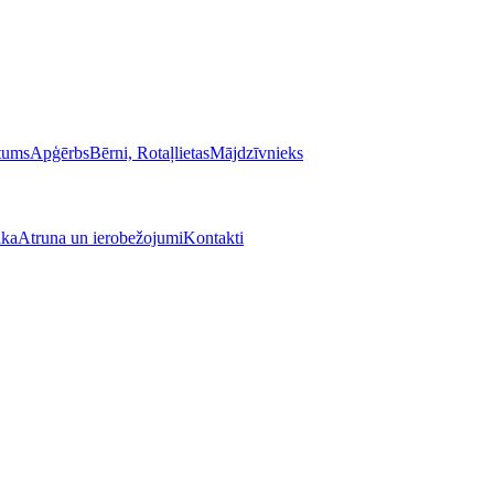
stums
Apģērbs
Bērni, Rotaļlietas
Mājdzīvnieks
ika
Atruna un ierobežojumi
Kontakti