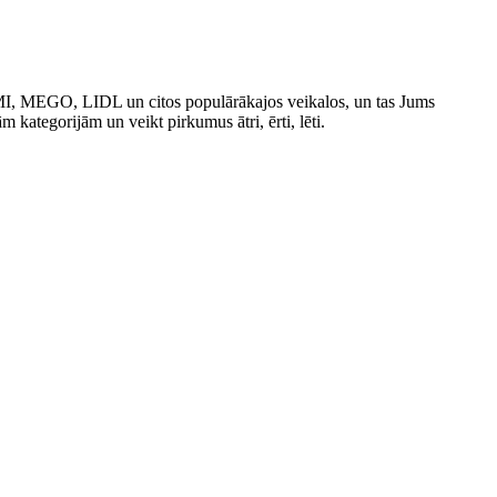
IMI, MEGO, LIDL un citos populārākajos veikalos, un tas Jums
ām kategorijām un veikt pirkumus ātri, ērti, lēti.