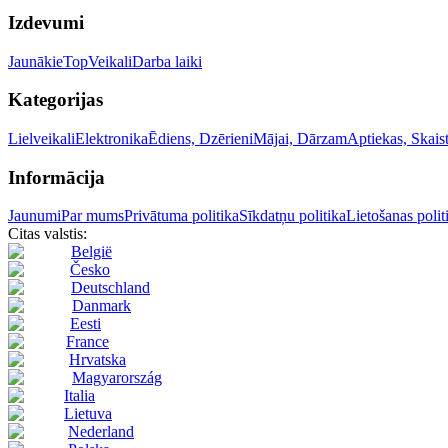
Izdevumi
Jaunākie
Top
Veikali
Darba laiki
Kategorijas
Lielveikali
Elektronika
Ēdiens, Dzērieni
Mājai, Dārzam
Aptiekas, Skai
Informācija
Jaunumi
Par mums
Privātuma politika
Sīkdatņu politika
Lietošanas polit
Citas valstis:
België
Česko
Deutschland
Danmark
Eesti
France
Hrvatska
Magyarország
Italia
Lietuva
Nederland