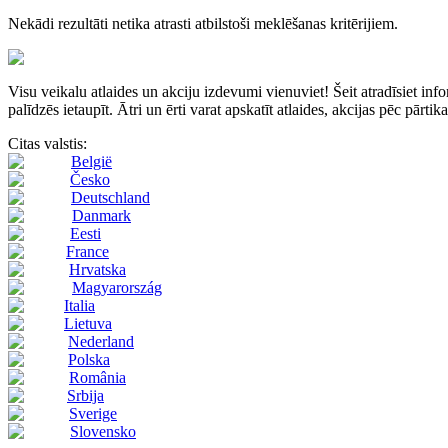
Nekādi rezultāti netika atrasti atbilstoši meklēšanas kritērijiem.
Visu veikalu atlaides un akciju izdevumi vienuviet! Šeit atradīsie
palīdzēs ietaupīt. Ātri un ērti varat apskatīt atlaides, akcijas pēc pārti
Citas valstis:
België
Česko
Deutschland
Danmark
Eesti
France
Hrvatska
Magyarország
Italia
Lietuva
Nederland
Polska
România
Srbija
Sverige
Slovensko