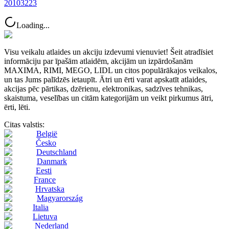
20103223
Loading...
Visu veikalu atlaides un akciju izdevumi vienuviet! Šeit atradīsiet
informāciju par īpašām atlaidēm, akcijām un izpārdošanām
MAXIMA, RIMI, MEGO, LIDL un citos populārākajos veikalos,
un tas Jums palīdzēs ietaupīt. Ātri un ērti varat apskatīt atlaides,
akcijas pēc pārtikas, dzērienu, elektronikas, sadzīves tehnikas,
skaistuma, veselības un citām kategorijām un veikt pirkumus ātri,
ērti, lēti.
Citas valstis:
België
Česko
Deutschland
Danmark
Eesti
France
Hrvatska
Magyarország
Italia
Lietuva
Nederland