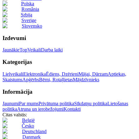
Polska
România
Srbija
Sverige
Slovensko
Izdevumi
Jaunākie
Top
Veikali
Darba laiki
Kategorijas
Lielveikali
Elektronika
Ēdiens, Dzērieni
Mājai, Dārzam
Aptiekas,
Skaistums
Apģērbs
Bērni, Rotaļlietas
Mājdzīvnieks
Informācija
Jaunumi
Par mums
Privātuma politika
Sīkdatņu politika
Lietošanas
politika
Atruna un ierobežojumi
Kontakti
Citas valstis:
België
Česko
Deutschland
Danmark