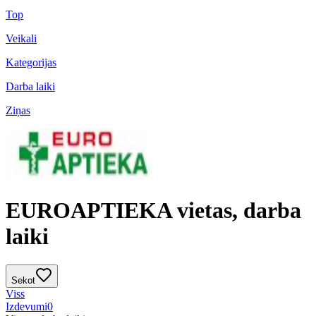
Top
Veikali
Kategorijas
Darba laiki
Ziņas
EUROAPTIEKA vietas, darba
laiki
Sekot
Viss
Izdevumi
0