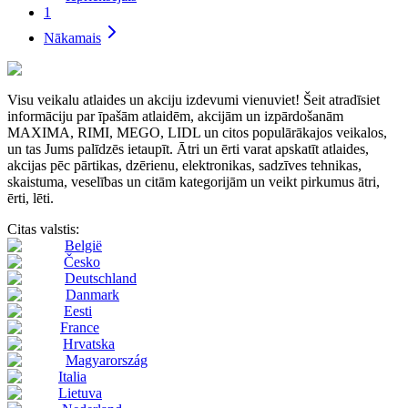
1
Nākamais
Visu veikalu atlaides un akciju izdevumi vienuviet! Šeit atradīsiet
informāciju par īpašām atlaidēm, akcijām un izpārdošanām
MAXIMA, RIMI, MEGO, LIDL un citos populārākajos veikalos,
un tas Jums palīdzēs ietaupīt. Ātri un ērti varat apskatīt atlaides,
akcijas pēc pārtikas, dzērienu, elektronikas, sadzīves tehnikas,
skaistuma, veselības un citām kategorijām un veikt pirkumus ātri,
ērti, lēti.
Citas valstis:
België
Česko
Deutschland
Danmark
Eesti
France
Hrvatska
Magyarország
Italia
Lietuva