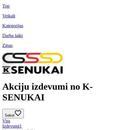
Top
Veikali
Kategorijas
Darba laiki
Ziņas
Akciju izdevumi no K-
SENUKAI
Sekot
Viss
Izdevumi
1