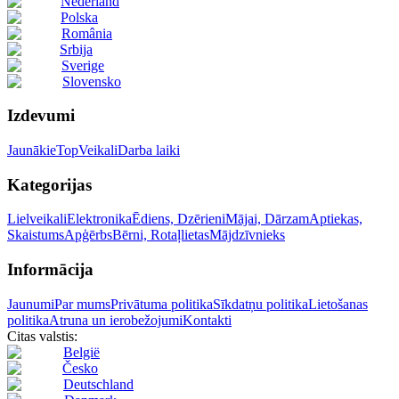
Nederland
Polska
România
Srbija
Sverige
Slovensko
Izdevumi
Jaunākie
Top
Veikali
Darba laiki
Kategorijas
Lielveikali
Elektronika
Ēdiens, Dzērieni
Mājai, Dārzam
Aptiekas,
Skaistums
Apģērbs
Bērni, Rotaļlietas
Mājdzīvnieks
Informācija
Jaunumi
Par mums
Privātuma politika
Sīkdatņu politika
Lietošanas
politika
Atruna un ierobežojumi
Kontakti
Citas valstis:
België
Česko
Deutschland