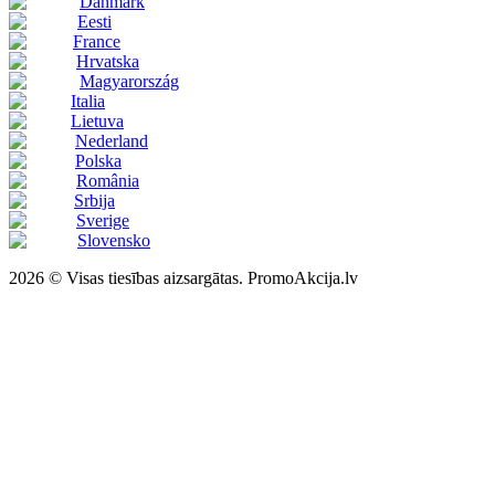
Danmark
Eesti
France
Hrvatska
Magyarország
Italia
Lietuva
Nederland
Polska
România
Srbija
Sverige
Slovensko
2026 © Visas tiesības aizsargātas. PromoAkcija.lv