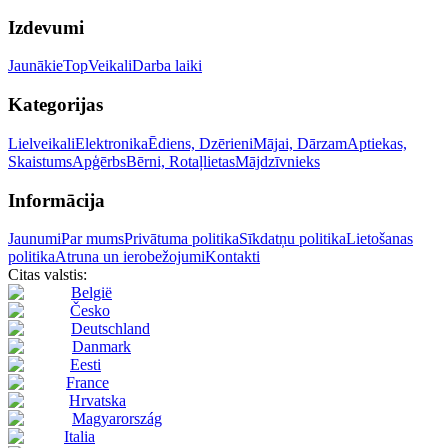
Izdevumi
Jaunākie
Top
Veikali
Darba laiki
Kategorijas
Lielveikali
Elektronika
Ēdiens, Dzērieni
Mājai, Dārzam
Aptiekas,
Skaistums
Apģērbs
Bērni, Rotaļlietas
Mājdzīvnieks
Informācija
Jaunumi
Par mums
Privātuma politika
Sīkdatņu politika
Lietošanas
politika
Atruna un ierobežojumi
Kontakti
Citas valstis:
België
Česko
Deutschland
Danmark
Eesti
France
Hrvatska
Magyarország
Italia