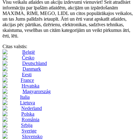
Visu veikalu atlaides un akciju izdevumi vienuviet! Šeit atradīsiet
informāciju par īpašām atlaidēm, akcijām un izpārdošanām
MAXIMA, RIMI, MEGO, LIDL un citos populārākajos veikalos,
un tas Jums palīdzēs ietaupīt. Ātri un ērti varat apskatīt atlaides,
akcijas pēc pārtikas, dzērienu, elektronikas, sadzīves tehnikas,
skaistuma, veselības un citām kategorijām un veikt pirkumus ātri,
ērti, lēti.
Citas valstis:
België
Česko
Deutschland
Danmark
Eesti
France
Hrvatska
Magyarország
Italia
Lietuva
Nederland
Polska
România
Srbija
Sverige
Slovensko