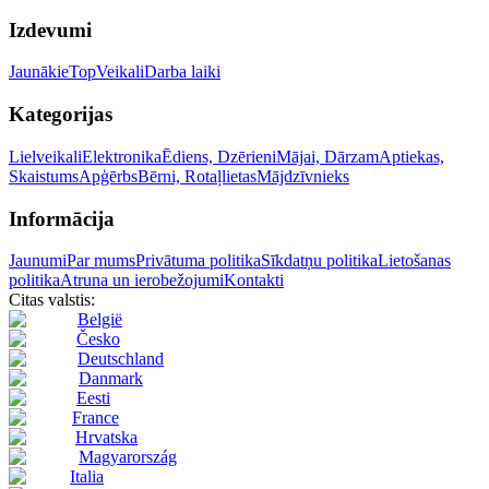
Izdevumi
Jaunākie
Top
Veikali
Darba laiki
Kategorijas
Lielveikali
Elektronika
Ēdiens, Dzērieni
Mājai, Dārzam
Aptiekas,
Skaistums
Apģērbs
Bērni, Rotaļlietas
Mājdzīvnieks
Informācija
Jaunumi
Par mums
Privātuma politika
Sīkdatņu politika
Lietošanas
politika
Atruna un ierobežojumi
Kontakti
Citas valstis:
België
Česko
Deutschland
Danmark
Eesti
France
Hrvatska
Magyarország
Italia