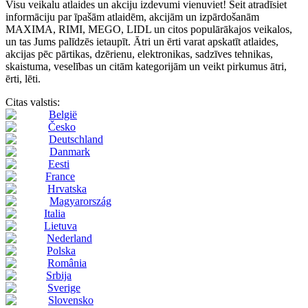
Visu veikalu atlaides un akciju izdevumi vienuviet! Šeit atradīsiet
informāciju par īpašām atlaidēm, akcijām un izpārdošanām
MAXIMA, RIMI, MEGO, LIDL un citos populārākajos veikalos,
un tas Jums palīdzēs ietaupīt. Ātri un ērti varat apskatīt atlaides,
akcijas pēc pārtikas, dzērienu, elektronikas, sadzīves tehnikas,
skaistuma, veselības un citām kategorijām un veikt pirkumus ātri,
ērti, lēti.
Citas valstis:
België
Česko
Deutschland
Danmark
Eesti
France
Hrvatska
Magyarország
Italia
Lietuva
Nederland
Polska
România
Srbija
Sverige
Slovensko