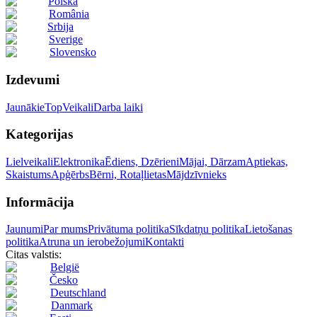
Polska
România
Srbija
Sverige
Slovensko
Izdevumi
Jaunākie
Top
Veikali
Darba laiki
Kategorijas
Lielveikali
Elektronika
Ēdiens, Dzērieni
Mājai, Dārzam
Aptiekas,
Skaistums
Apģērbs
Bērni, Rotaļlietas
Mājdzīvnieks
Informācija
Jaunumi
Par mums
Privātuma politika
Sīkdatņu politika
Lietošanas
politika
Atruna un ierobežojumi
Kontakti
Citas valstis:
België
Česko
Deutschland
Danmark