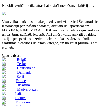
Nekādi rezultāti netika atrasti atbilstoši meklēšanas kritērijiem.
Visu veikalu atlaides un akciju izdevumi vienuviet! Šeit atradīsiet
informāciju par īpašām atlaidēm, akcijām un izpārdošanām
MAXIMA, RIMI, MEGO, LIDL un citos populārākajos veikalos,
un tas Jums palīdzēs ietaupīt. Ātri un ērti varat apskatīt atlaides,
akcijas pēc pārtikas, dzērienu, elektronikas, sadzīves tehnikas,
skaistuma, veselības un citām kategorijām un veikt pirkumus ātri,
ērti, lēti.
Citas valstis:
België
Česko
Deutschland
Danmark
Eesti
France
Hrvatska
Magyarország
Italia
Lietuva
Nederland