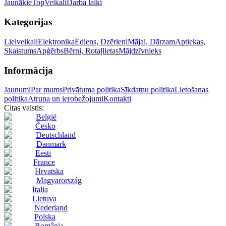
Jaunākie
Top
Veikali
Darba laiki
Kategorijas
Lielveikali
Elektronika
Ēdiens, Dzērieni
Mājai, Dārzam
Aptiekas,
Skaistums
Apģērbs
Bērni, Rotaļlietas
Mājdzīvnieks
Informācija
Jaunumi
Par mums
Privātuma politika
Sīkdatņu politika
Lietošanas
politika
Atruna un ierobežojumi
Kontakti
Citas valstis:
België
Česko
Deutschland
Danmark
Eesti
France
Hrvatska
Magyarország
Italia
Lietuva
Nederland
Polska
România