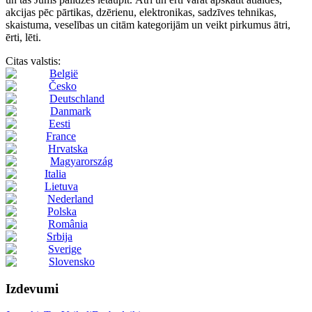
akcijas pēc pārtikas, dzērienu, elektronikas, sadzīves tehnikas,
skaistuma, veselības un citām kategorijām un veikt pirkumus ātri,
ērti, lēti.
Citas valstis:
België
Česko
Deutschland
Danmark
Eesti
France
Hrvatska
Magyarország
Italia
Lietuva
Nederland
Polska
România
Srbija
Sverige
Slovensko
Izdevumi