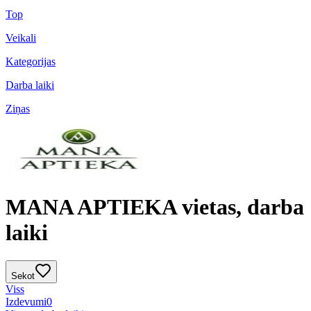
Top
Veikali
Kategorijas
Darba laiki
Ziņas
MANA APTIEKA vietas, darba
laiki
Sekot
Viss
Izdevumi
0