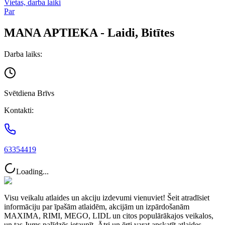
Vietas, darba laiki
Par
MANA APTIEKA - Laidi, Bitītes
Darba laiks:
Svētdiena Brīvs
Kontakti:
63354419
Loading...
Visu veikalu atlaides un akciju izdevumi vienuviet! Šeit atradīsiet
informāciju par īpašām atlaidēm, akcijām un izpārdošanām
MAXIMA, RIMI, MEGO, LIDL un citos populārākajos veikalos,
un tas Jums palīdzēs ietaupīt. Ātri un ērti varat apskatīt atlaides,