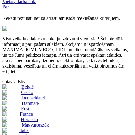
Vietas, darba laiki
Par
Nekādi rezultāti netika atrasti atbilstoši meklēšanas kritērijiem.
Visu veikalu atlaides un akciju izdevumi vienuviet! Šeit atradīsiet
informāciju par īpašām atlaidēm, akcijām un izpārdošanām
MAXIMA, RIMI, MEGO, LIDL un citos populārākajos veikalos,
un tas Jums palīdzēs ietaupīt. Ātri un ērti varat apskatīt atlaides,
akcijas pēc pārtikas, dzērienu, elektronikas, sadzīves tehnikas,
skaistuma, veselības un citām kategorijām un veikt pirkumus ātri,
ērti, lēti.
Citas valstis:
België
Česko
Deutschland
Danmark
Eesti
France
Hrvatska
Magyarország
Italia