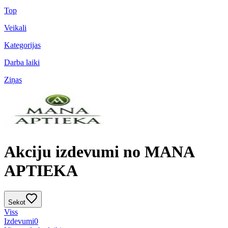
Top
Veikali
Kategorijas
Darba laiki
Ziņas
Akciju izdevumi no MANA
APTIEKA
Sekot
Viss
Izdevumi
0