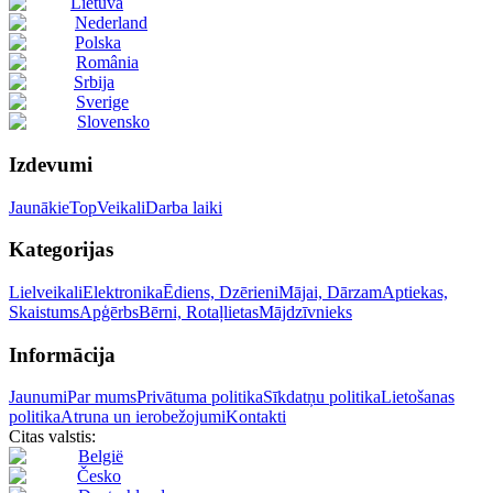
Lietuva
Nederland
Polska
România
Srbija
Sverige
Slovensko
Izdevumi
Jaunākie
Top
Veikali
Darba laiki
Kategorijas
Lielveikali
Elektronika
Ēdiens, Dzērieni
Mājai, Dārzam
Aptiekas,
Skaistums
Apģērbs
Bērni, Rotaļlietas
Mājdzīvnieks
Informācija
Jaunumi
Par mums
Privātuma politika
Sīkdatņu politika
Lietošanas
politika
Atruna un ierobežojumi
Kontakti
Citas valstis:
België
Česko