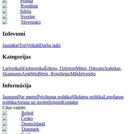
Polska
România
Srbija
Sverige
Slovensko
Izdevumi
Jaunākie
Top
Veikali
Darba laiki
Kategorijas
Lielveikali
Elektronika
Ēdiens, Dzērieni
Mājai, Dārzam
Aptiekas,
Skaistums
Apģērbs
Bērni, Rotaļlietas
Mājdzīvnieks
Informācija
Jaunumi
Par mums
Privātuma politika
Sīkdatņu politika
Lietošanas
politika
Atruna un ierobežojumi
Kontakti
Citas valstis:
België
Česko
Deutschland
Danmark