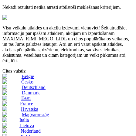
Nekādi rezultāti netika atrasti atbilstoši meklēšanas kritērijiem.
Visu veikalu atlaides un akciju izdevumi vienuviet! Šeit atradīsiet
informāciju par īpašām atlaidēm, akcijām un izpārdošanām
MAXIMA, RIMI, MEGO, LIDL un citos populārākajos veikalos,
un tas Jums palīdzēs ietaupīt. Ātri un ērti varat apskatīt atlaides,
akcijas pēc pārtikas, dzērienu, elektronikas, sadzīves tehnikas,
skaistuma, veselības un citām kategorijām un veikt pirkumus ātri,
ērti, lēti.
Citas valstis:
België
Česko
Deutschland
Danmark
Eesti
France
Hrvatska
Magyarország
Italia
Lietuva
Nederland