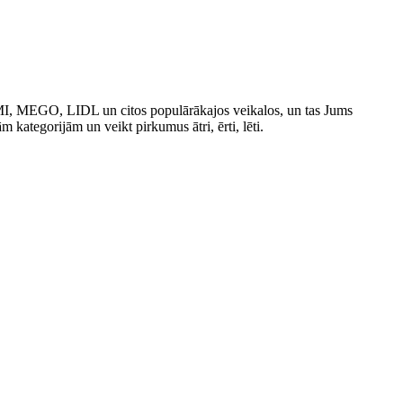
IMI, MEGO, LIDL un citos populārākajos veikalos, un tas Jums
ām kategorijām un veikt pirkumus ātri, ērti, lēti.