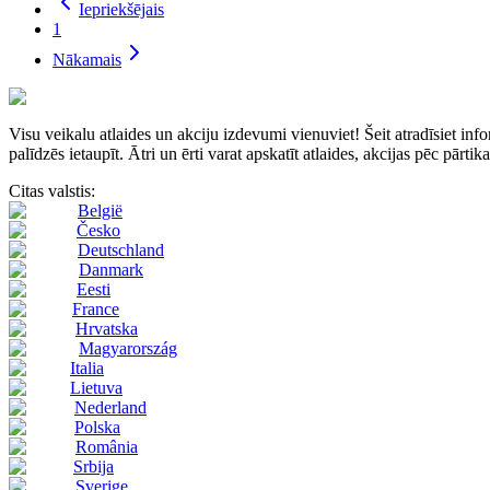
Iepriekšējais
1
Nākamais
Visu veikalu atlaides un akciju izdevumi vienuviet! Šeit atradīsie
palīdzēs ietaupīt. Ātri un ērti varat apskatīt atlaides, akcijas pēc pārti
Citas valstis:
België
Česko
Deutschland
Danmark
Eesti
France
Hrvatska
Magyarország
Italia
Lietuva
Nederland
Polska
România
Srbija
Sverige