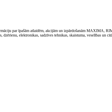
t informāciju par īpašām atlaidēm, akcijām un izpārdošanām MAXIMA, R
kas, dzērienu, elektronikas, sadzīves tehnikas, skaistuma, veselības un cit