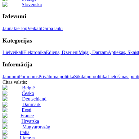
Slovensko
Izdevumi
Jaunākie
Top
Veikali
Darba laiki
Kategorijas
Lielveikali
Elektronika
Ēdiens, Dzērieni
Mājai, Dārzam
Aptiekas, Skai
Informācija
Jaunumi
Par mums
Privātuma politika
Sīkdatņu politika
Lietošanas polit
Citas valstis:
België
Česko
Deutschland
Danmark
Eesti
France
Hrvatska
Magyarország
Italia
Lietuva