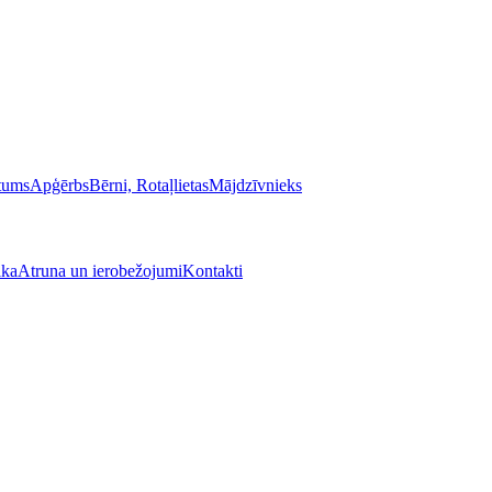
stums
Apģērbs
Bērni, Rotaļlietas
Mājdzīvnieks
ika
Atruna un ierobežojumi
Kontakti