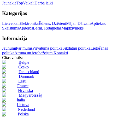
Jaunākie
Top
Veikali
Darba laiki
Kategorijas
Lielveikali
Elektronika
Ēdiens, Dzērieni
Mājai, Dārzam
Aptiekas,
Skaistums
Apģērbs
Bērni, Rotaļlietas
Mājdzīvnieks
Informācija
Jaunumi
Par mums
Privātuma politika
Sīkdatņu politika
Lietošanas
politika
Atruna un ierobežojumi
Kontakti
Citas valstis:
België
Česko
Deutschland
Danmark
Eesti
France
Hrvatska
Magyarország
Italia
Lietuva
Nederland
Polska