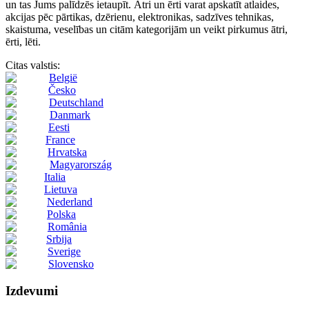
un tas Jums palīdzēs ietaupīt. Ātri un ērti varat apskatīt atlaides,
akcijas pēc pārtikas, dzērienu, elektronikas, sadzīves tehnikas,
skaistuma, veselības un citām kategorijām un veikt pirkumus ātri,
ērti, lēti.
Citas valstis:
België
Česko
Deutschland
Danmark
Eesti
France
Hrvatska
Magyarország
Italia
Lietuva
Nederland
Polska
România
Srbija
Sverige
Slovensko
Izdevumi