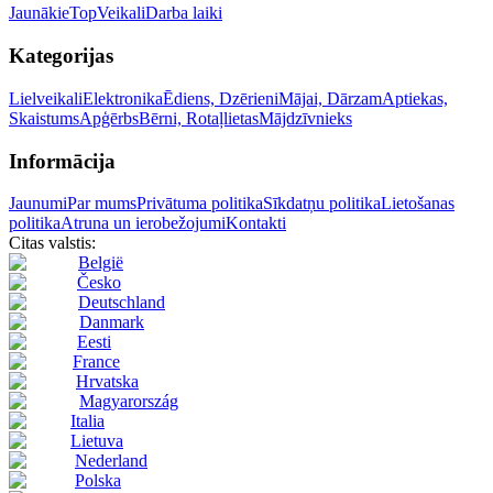
Jaunākie
Top
Veikali
Darba laiki
Kategorijas
Lielveikali
Elektronika
Ēdiens, Dzērieni
Mājai, Dārzam
Aptiekas,
Skaistums
Apģērbs
Bērni, Rotaļlietas
Mājdzīvnieks
Informācija
Jaunumi
Par mums
Privātuma politika
Sīkdatņu politika
Lietošanas
politika
Atruna un ierobežojumi
Kontakti
Citas valstis:
België
Česko
Deutschland
Danmark
Eesti
France
Hrvatska
Magyarország
Italia
Lietuva
Nederland
Polska