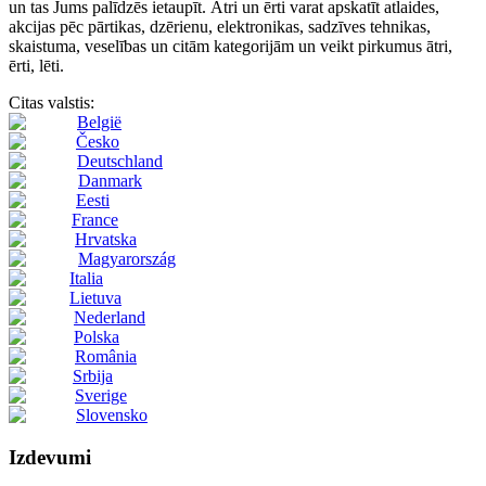
un tas Jums palīdzēs ietaupīt. Ātri un ērti varat apskatīt atlaides,
akcijas pēc pārtikas, dzērienu, elektronikas, sadzīves tehnikas,
skaistuma, veselības un citām kategorijām un veikt pirkumus ātri,
ērti, lēti.
Citas valstis:
België
Česko
Deutschland
Danmark
Eesti
France
Hrvatska
Magyarország
Italia
Lietuva
Nederland
Polska
România
Srbija
Sverige
Slovensko
Izdevumi