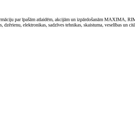
t informāciju par īpašām atlaidēm, akcijām un izpārdošanām MAXIMA, R
kas, dzērienu, elektronikas, sadzīves tehnikas, skaistuma, veselības un cit