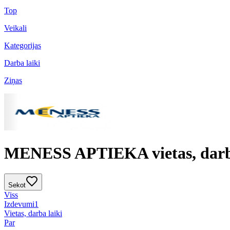
Top
Veikali
Kategorijas
Darba laiki
Ziņas
MENESS APTIEKA vietas, darba
Sekot
Viss
Izdevumi
1
Vietas, darba laiki
Par