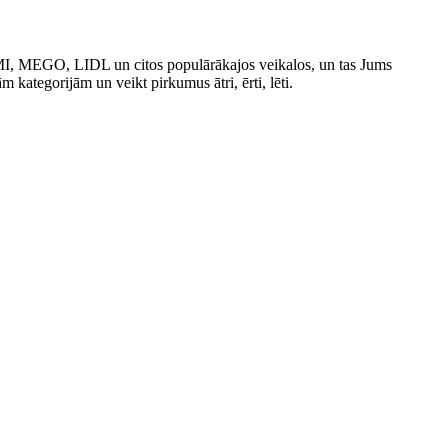
IMI, MEGO, LIDL un citos populārākajos veikalos, un tas Jums
ām kategorijām un veikt pirkumus ātri, ērti, lēti.