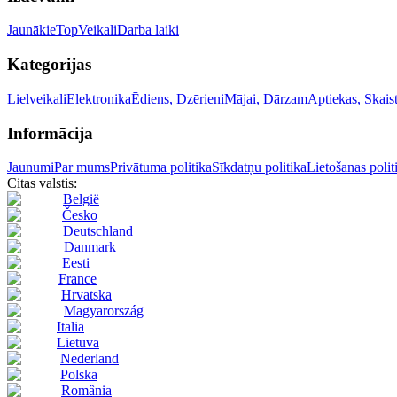
Jaunākie
Top
Veikali
Darba laiki
Kategorijas
Lielveikali
Elektronika
Ēdiens, Dzērieni
Mājai, Dārzam
Aptiekas, Skai
Informācija
Jaunumi
Par mums
Privātuma politika
Sīkdatņu politika
Lietošanas polit
Citas valstis:
België
Česko
Deutschland
Danmark
Eesti
France
Hrvatska
Magyarország
Italia
Lietuva
Nederland
Polska
România