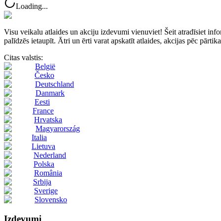
Loading...
Visu veikalu atlaides un akciju izdevumi vienuviet! Šeit atradīsie
palīdzēs ietaupīt. Ātri un ērti varat apskatīt atlaides, akcijas pēc pārti
Citas valstis:
België
Česko
Deutschland
Danmark
Eesti
France
Hrvatska
Magyarország
Italia
Lietuva
Nederland
Polska
România
Srbija
Sverige
Slovensko
Izdevumi