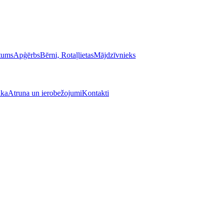
stums
Apģērbs
Bērni, Rotaļlietas
Mājdzīvnieks
ika
Atruna un ierobežojumi
Kontakti