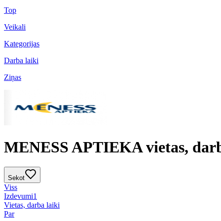
Top
Veikali
Kategorijas
Darba laiki
Ziņas
MENESS APTIEKA vietas, darba
Sekot
Viss
Izdevumi
1
Vietas, darba laiki
Par