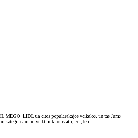
IMI, MEGO, LIDL un citos populārākajos veikalos, un tas Jums
ām kategorijām un veikt pirkumus ātri, ērti, lēti.