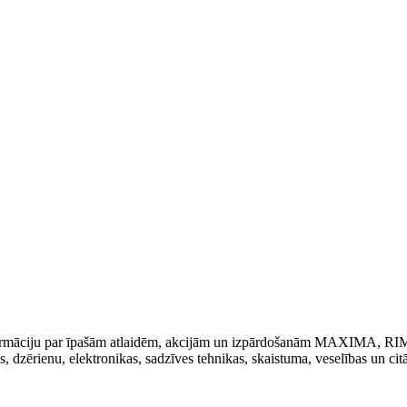
t informāciju par īpašām atlaidēm, akcijām un izpārdošanām MAXIMA, R
kas, dzērienu, elektronikas, sadzīves tehnikas, skaistuma, veselības un cit