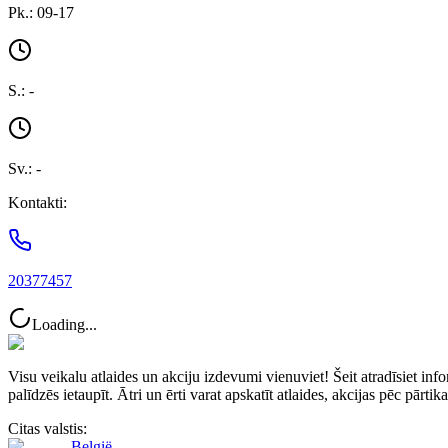
Pk.: 09-17
S.: -
Sv.: -
Kontakti:
20377457
Loading...
Visu veikalu atlaides un akciju izdevumi vienuviet! Šeit atradīsie
palīdzēs ietaupīt. Ātri un ērti varat apskatīt atlaides, akcijas pēc pārti
Citas valstis:
België