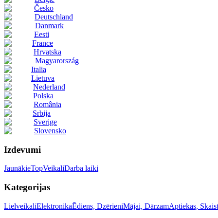
Česko
Deutschland
Danmark
Eesti
France
Hrvatska
Magyarország
Italia
Lietuva
Nederland
Polska
România
Srbija
Sverige
Slovensko
Izdevumi
Jaunākie
Top
Veikali
Darba laiki
Kategorijas
Lielveikali
Elektronika
Ēdiens, Dzērieni
Mājai, Dārzam
Aptiekas, Skai