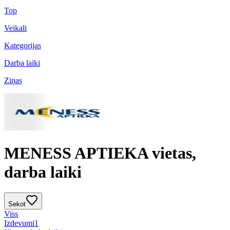
Top
Veikali
Kategorijas
Darba laiki
Ziņas
MENESS APTIEKA vietas,
darba laiki
Sekot
Viss
Izdevumi
1