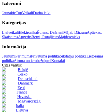
Izdevumi
Jaunākie
Top
Veikali
Darba laiki
Kategorijas
Lielveikali
Elektronika
Ēdiens, Dzērieni
Mājai, Dārzam
Aptiekas,
Skaistums
Apģērbs
Bērni, Rotaļlietas
Mājdzīvnieks
Informācija
Jaunumi
Par mums
Privātuma politika
Sīkdatņu politika
Lietošanas
politika
Atruna un ierobežojumi
Kontakti
Citas valstis:
België
Česko
Deutschland
Danmark
Eesti
France
Hrvatska
Magyarország
Italia
Lietuva