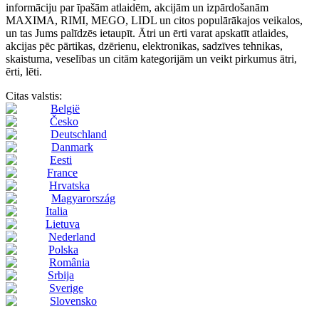
informāciju par īpašām atlaidēm, akcijām un izpārdošanām
MAXIMA, RIMI, MEGO, LIDL un citos populārākajos veikalos,
un tas Jums palīdzēs ietaupīt. Ātri un ērti varat apskatīt atlaides,
akcijas pēc pārtikas, dzērienu, elektronikas, sadzīves tehnikas,
skaistuma, veselības un citām kategorijām un veikt pirkumus ātri,
ērti, lēti.
Citas valstis:
België
Česko
Deutschland
Danmark
Eesti
France
Hrvatska
Magyarország
Italia
Lietuva
Nederland
Polska
România
Srbija
Sverige
Slovensko