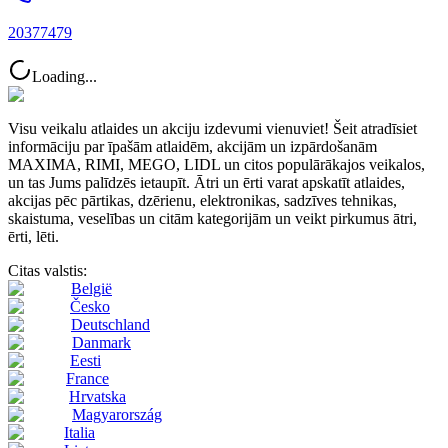
20377479
Loading...
Visu veikalu atlaides un akciju izdevumi vienuviet! Šeit atradīsiet
informāciju par īpašām atlaidēm, akcijām un izpārdošanām
MAXIMA, RIMI, MEGO, LIDL un citos populārākajos veikalos,
un tas Jums palīdzēs ietaupīt. Ātri un ērti varat apskatīt atlaides,
akcijas pēc pārtikas, dzērienu, elektronikas, sadzīves tehnikas,
skaistuma, veselības un citām kategorijām un veikt pirkumus ātri,
ērti, lēti.
Citas valstis:
België
Česko
Deutschland
Danmark
Eesti
France
Hrvatska
Magyarország
Italia