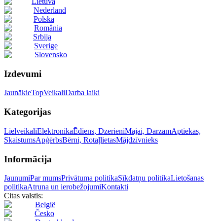
Lietuva
Nederland
Polska
România
Srbija
Sverige
Slovensko
Izdevumi
Jaunākie
Top
Veikali
Darba laiki
Kategorijas
Lielveikali
Elektronika
Ēdiens, Dzērieni
Mājai, Dārzam
Aptiekas,
Skaistums
Apģērbs
Bērni, Rotaļlietas
Mājdzīvnieks
Informācija
Jaunumi
Par mums
Privātuma politika
Sīkdatņu politika
Lietošanas
politika
Atruna un ierobežojumi
Kontakti
Citas valstis:
België
Česko