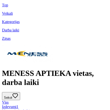
Top
Veikali
Kategorijas
Darba laiki
Ziņas
MENESS APTIEKA vietas,
darba laiki
Sekot
Viss
Izdevumi
1