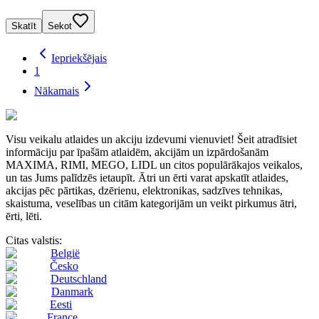
Skatīt
Sekot
Iepriekšējais
1
Nākamais
Visu veikalu atlaides un akciju izdevumi vienuviet! Šeit atradīsiet
informāciju par īpašām atlaidēm, akcijām un izpārdošanām
MAXIMA, RIMI, MEGO, LIDL un citos populārākajos veikalos,
un tas Jums palīdzēs ietaupīt. Ātri un ērti varat apskatīt atlaides,
akcijas pēc pārtikas, dzērienu, elektronikas, sadzīves tehnikas,
skaistuma, veselības un citām kategorijām un veikt pirkumus ātri,
ērti, lēti.
Citas valstis:
België
Česko
Deutschland
Danmark
Eesti
France