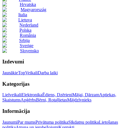
Hrvatska
Magyarország
Italia
Lietuva
Nederland
Polska
România
Srbija
Sverige
Slovensko
Izdevumi
Jaunākie
Top
Veikali
Darba laiki
Kategorijas
Lielveikali
Elektronika
Ēdiens, Dzērieni
Mājai, Dārzam
Aptiekas,
Skaistums
Apģērbs
Bērni, Rotaļlietas
Mājdzīvnieks
Informācija
Jaunumi
Par mums
Privātuma politika
Sīkdatņu politika
Lietošanas
politika
Atruna un ierobežojumi
Kontakti