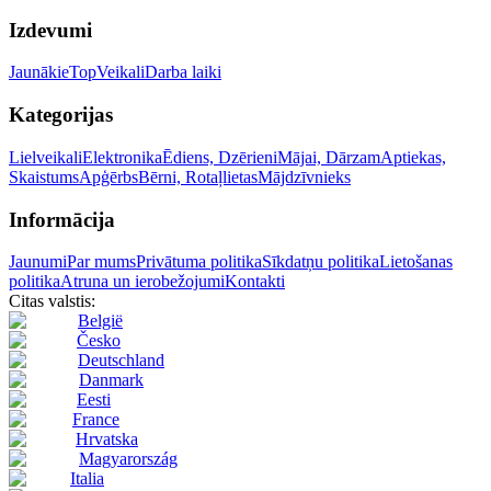
Izdevumi
Jaunākie
Top
Veikali
Darba laiki
Kategorijas
Lielveikali
Elektronika
Ēdiens, Dzērieni
Mājai, Dārzam
Aptiekas,
Skaistums
Apģērbs
Bērni, Rotaļlietas
Mājdzīvnieks
Informācija
Jaunumi
Par mums
Privātuma politika
Sīkdatņu politika
Lietošanas
politika
Atruna un ierobežojumi
Kontakti
Citas valstis:
België
Česko
Deutschland
Danmark
Eesti
France
Hrvatska
Magyarország
Italia