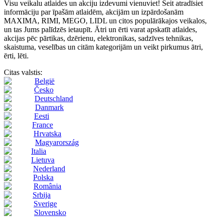
Visu veikalu atlaides un akciju izdevumi vienuviet! Šeit atradīsiet
informāciju par īpašām atlaidēm, akcijām un izpārdošanām
MAXIMA, RIMI, MEGO, LIDL un citos populārākajos veikalos,
un tas Jums palīdzēs ietaupīt. Ātri un ērti varat apskatīt atlaides,
akcijas pēc pārtikas, dzērienu, elektronikas, sadzīves tehnikas,
skaistuma, veselības un citām kategorijām un veikt pirkumus ātri,
ērti, lēti.
Citas valstis:
België
Česko
Deutschland
Danmark
Eesti
France
Hrvatska
Magyarország
Italia
Lietuva
Nederland
Polska
România
Srbija
Sverige
Slovensko