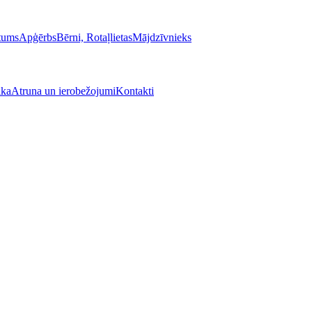
stums
Apģērbs
Bērni, Rotaļlietas
Mājdzīvnieks
ika
Atruna un ierobežojumi
Kontakti