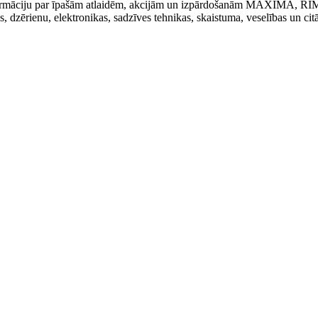
t informāciju par īpašām atlaidēm, akcijām un izpārdošanām MAXIMA, R
kas, dzērienu, elektronikas, sadzīves tehnikas, skaistuma, veselības un cit