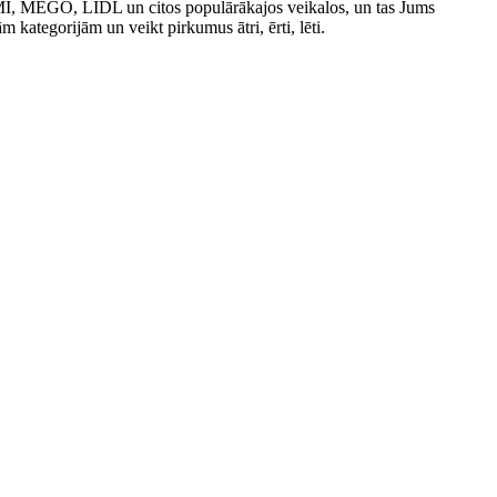
IMI, MEGO, LIDL un citos populārākajos veikalos, un tas Jums
ām kategorijām un veikt pirkumus ātri, ērti, lēti.