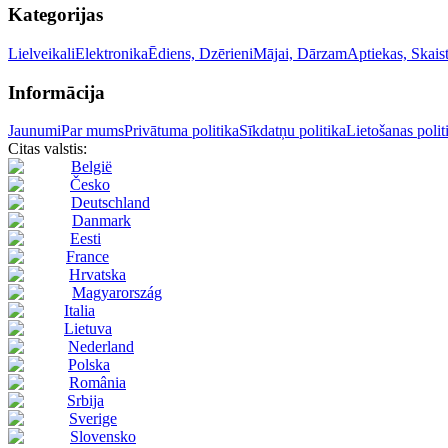
Kategorijas
Lielveikali
Elektronika
Ēdiens, Dzērieni
Mājai, Dārzam
Aptiekas, Skai
Informācija
Jaunumi
Par mums
Privātuma politika
Sīkdatņu politika
Lietošanas polit
Citas valstis:
België
Česko
Deutschland
Danmark
Eesti
France
Hrvatska
Magyarország
Italia
Lietuva
Nederland
Polska
România
Srbija
Sverige
Slovensko