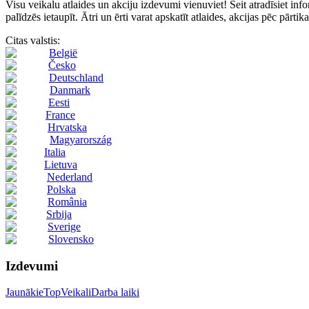
Visu veikalu atlaides un akciju izdevumi vienuviet! Šeit atradīsie
palīdzēs ietaupīt. Ātri un ērti varat apskatīt atlaides, akcijas pēc pārti
Citas valstis:
België
Česko
Deutschland
Danmark
Eesti
France
Hrvatska
Magyarország
Italia
Lietuva
Nederland
Polska
România
Srbija
Sverige
Slovensko
Izdevumi
Jaunākie
Top
Veikali
Darba laiki