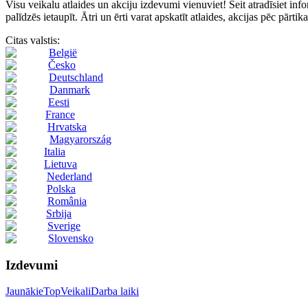
Visu veikalu atlaides un akciju izdevumi vienuviet! Šeit atradīsie
palīdzēs ietaupīt. Ātri un ērti varat apskatīt atlaides, akcijas pēc pārti
Citas valstis:
België
Česko
Deutschland
Danmark
Eesti
France
Hrvatska
Magyarország
Italia
Lietuva
Nederland
Polska
România
Srbija
Sverige
Slovensko
Izdevumi
Jaunākie
Top
Veikali
Darba laiki