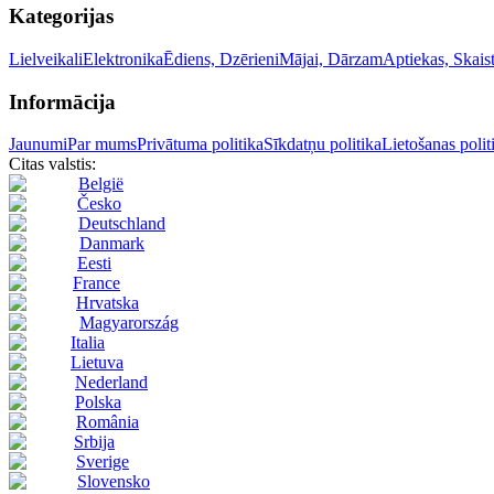
Kategorijas
Lielveikali
Elektronika
Ēdiens, Dzērieni
Mājai, Dārzam
Aptiekas, Skai
Informācija
Jaunumi
Par mums
Privātuma politika
Sīkdatņu politika
Lietošanas polit
Citas valstis:
België
Česko
Deutschland
Danmark
Eesti
France
Hrvatska
Magyarország
Italia
Lietuva
Nederland
Polska
România
Srbija
Sverige
Slovensko