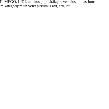
IMI, MEGO, LIDL un citos populārākajos veikalos, un tas Jums
ām kategorijām un veikt pirkumus ātri, ērti, lēti.