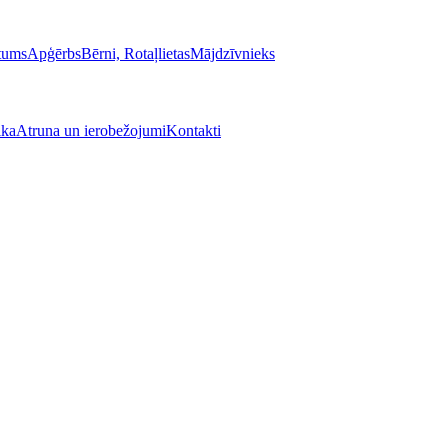
stums
Apģērbs
Bērni, Rotaļlietas
Mājdzīvnieks
ika
Atruna un ierobežojumi
Kontakti