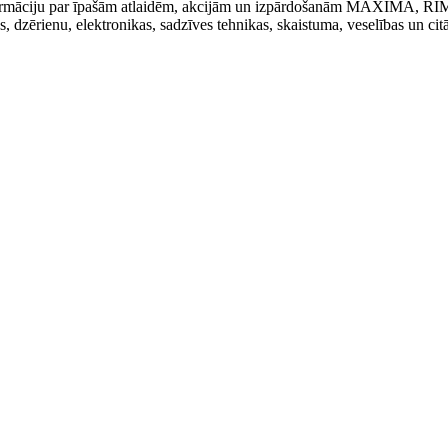
t informāciju par īpašām atlaidēm, akcijām un izpārdošanām MAXIMA, R
kas, dzērienu, elektronikas, sadzīves tehnikas, skaistuma, veselības un cit