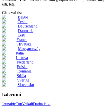
ērti, lēti.
Citas valstis:
België
Česko
Deutschland
Danmark
Eesti
France
Hrvatska
Magyarország
Italia
Lietuva
Nederland
Polska
România
Srbija
Sverige
Slovensko
Izdevumi
Jaunākie
Top
Veikali
Darba laiki