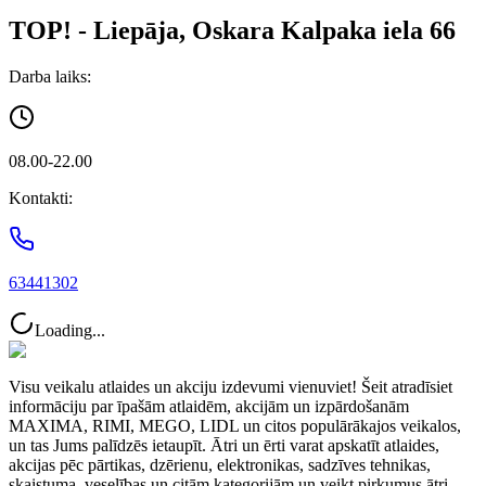
TOP! - Liepāja, Oskara Kalpaka iela 66
Darba laiks:
08.00-22.00
Kontakti:
63441302
Loading...
Visu veikalu atlaides un akciju izdevumi vienuviet! Šeit atradīsiet
informāciju par īpašām atlaidēm, akcijām un izpārdošanām
MAXIMA, RIMI, MEGO, LIDL un citos populārākajos veikalos,
un tas Jums palīdzēs ietaupīt. Ātri un ērti varat apskatīt atlaides,
akcijas pēc pārtikas, dzērienu, elektronikas, sadzīves tehnikas,
skaistuma, veselības un citām kategorijām un veikt pirkumus ātri,