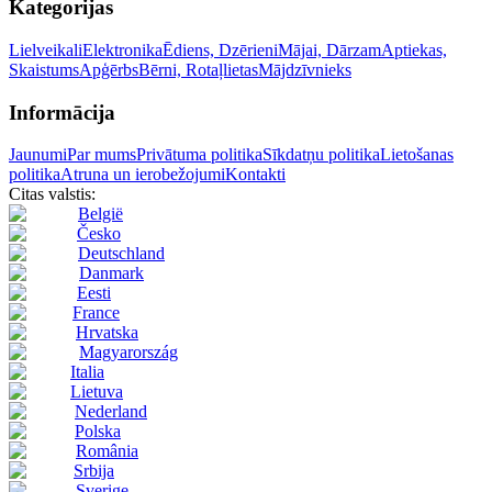
Kategorijas
Lielveikali
Elektronika
Ēdiens, Dzērieni
Mājai, Dārzam
Aptiekas,
Skaistums
Apģērbs
Bērni, Rotaļlietas
Mājdzīvnieks
Informācija
Jaunumi
Par mums
Privātuma politika
Sīkdatņu politika
Lietošanas
politika
Atruna un ierobežojumi
Kontakti
Citas valstis:
België
Česko
Deutschland
Danmark
Eesti
France
Hrvatska
Magyarország
Italia
Lietuva
Nederland
Polska
România
Srbija
Sverige