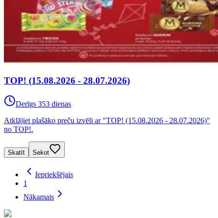
TOP! (15.08.2026 - 28.07.2026)
Derīgs 353 dienas
Atklājiet plašāko preču izvēli ar "TOP! (15.08.2026 - 28.07.2026)"
no TOP!.
Skatīt
Sekot
Iepriekšējais
1
Nākamais