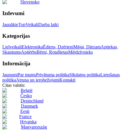
Slovensko
Izdevumi
Jaunākie
Top
Veikali
Darba laiki
Kategorijas
Lielveikali
Elektronika
Ēdiens, Dzērieni
Mājai, Dārzam
Aptiekas,
Skaistums
Apģērbs
Bērni, Rotaļlietas
Mājdzīvnieks
Informācija
Jaunumi
Par mums
Privātuma politika
Sīkdatņu politika
Lietošanas
politika
Atruna un ierobežojumi
Kontakti
Citas valstis:
België
Česko
Deutschland
Danmark
Eesti
France
Hrvatska
Magyarország