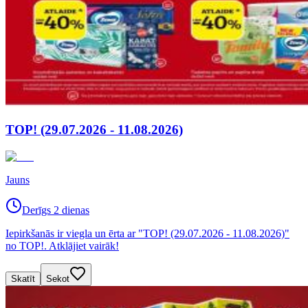
TOP! (29.07.2026 - 11.08.2026)
Jauns
Derīgs 2 dienas
Iepirkšanās ir viegla un ērta ar "TOP! (29.07.2026 - 11.08.2026)"
no TOP!. Atklājiet vairāk!
Skatīt
Sekot