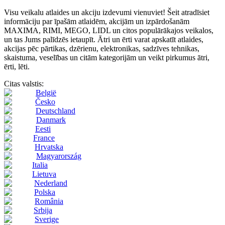
Visu veikalu atlaides un akciju izdevumi vienuviet! Šeit atradīsiet
informāciju par īpašām atlaidēm, akcijām un izpārdošanām
MAXIMA, RIMI, MEGO, LIDL un citos populārākajos veikalos,
un tas Jums palīdzēs ietaupīt. Ātri un ērti varat apskatīt atlaides,
akcijas pēc pārtikas, dzērienu, elektronikas, sadzīves tehnikas,
skaistuma, veselības un citām kategorijām un veikt pirkumus ātri,
ērti, lēti.
Citas valstis:
België
Česko
Deutschland
Danmark
Eesti
France
Hrvatska
Magyarország
Italia
Lietuva
Nederland
Polska
România
Srbija
Sverige