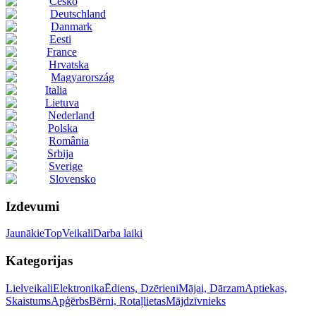
Česko
Deutschland
Danmark
Eesti
France
Hrvatska
Magyarország
Italia
Lietuva
Nederland
Polska
România
Srbija
Sverige
Slovensko
Izdevumi
Jaunākie
Top
Veikali
Darba laiki
Kategorijas
Lielveikali
Elektronika
Ēdiens, Dzērieni
Mājai, Dārzam
Aptiekas,
Skaistums
Apģērbs
Bērni, Rotaļlietas
Mājdzīvnieks