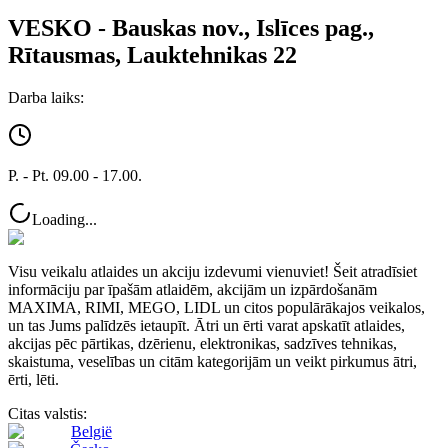
VESKO - Bauskas nov., Islīces pag.,
Rītausmas, Lauktehnikas 22
Darba laiks:
P. - Pt. 09.00 - 17.00.
Loading...
Visu veikalu atlaides un akciju izdevumi vienuviet! Šeit atradīsiet
informāciju par īpašām atlaidēm, akcijām un izpārdošanām
MAXIMA, RIMI, MEGO, LIDL un citos populārākajos veikalos,
un tas Jums palīdzēs ietaupīt. Ātri un ērti varat apskatīt atlaides,
akcijas pēc pārtikas, dzērienu, elektronikas, sadzīves tehnikas,
skaistuma, veselības un citām kategorijām un veikt pirkumus ātri,
ērti, lēti.
Citas valstis:
België