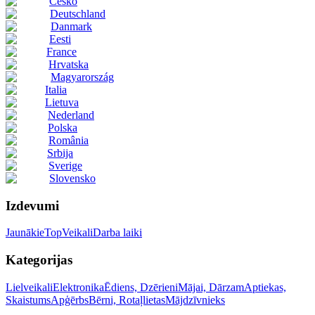
Česko
Deutschland
Danmark
Eesti
France
Hrvatska
Magyarország
Italia
Lietuva
Nederland
Polska
România
Srbija
Sverige
Slovensko
Izdevumi
Jaunākie
Top
Veikali
Darba laiki
Kategorijas
Lielveikali
Elektronika
Ēdiens, Dzērieni
Mājai, Dārzam
Aptiekas,
Skaistums
Apģērbs
Bērni, Rotaļlietas
Mājdzīvnieks