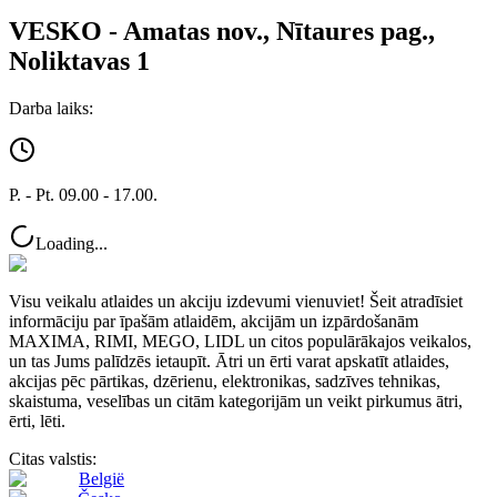
VESKO - Amatas nov., Nītaures pag.,
Noliktavas 1
Darba laiks:
P. - Pt. 09.00 - 17.00.
Loading...
Visu veikalu atlaides un akciju izdevumi vienuviet! Šeit atradīsiet
informāciju par īpašām atlaidēm, akcijām un izpārdošanām
MAXIMA, RIMI, MEGO, LIDL un citos populārākajos veikalos,
un tas Jums palīdzēs ietaupīt. Ātri un ērti varat apskatīt atlaides,
akcijas pēc pārtikas, dzērienu, elektronikas, sadzīves tehnikas,
skaistuma, veselības un citām kategorijām un veikt pirkumus ātri,
ērti, lēti.
Citas valstis:
België