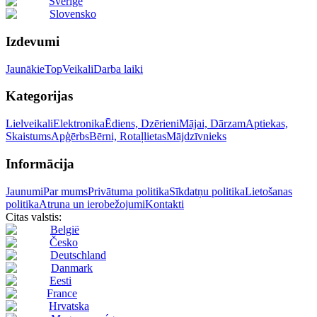
Sverige
Slovensko
Izdevumi
Jaunākie
Top
Veikali
Darba laiki
Kategorijas
Lielveikali
Elektronika
Ēdiens, Dzērieni
Mājai, Dārzam
Aptiekas,
Skaistums
Apģērbs
Bērni, Rotaļlietas
Mājdzīvnieks
Informācija
Jaunumi
Par mums
Privātuma politika
Sīkdatņu politika
Lietošanas
politika
Atruna un ierobežojumi
Kontakti
Citas valstis:
België
Česko
Deutschland
Danmark
Eesti
France
Hrvatska