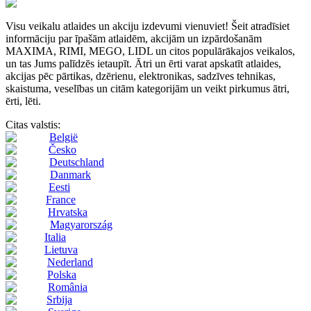
Visu veikalu atlaides un akciju izdevumi vienuviet! Šeit atradīsiet
informāciju par īpašām atlaidēm, akcijām un izpārdošanām
MAXIMA, RIMI, MEGO, LIDL un citos populārākajos veikalos,
un tas Jums palīdzēs ietaupīt. Ātri un ērti varat apskatīt atlaides,
akcijas pēc pārtikas, dzērienu, elektronikas, sadzīves tehnikas,
skaistuma, veselības un citām kategorijām un veikt pirkumus ātri,
ērti, lēti.
Citas valstis:
België
Česko
Deutschland
Danmark
Eesti
France
Hrvatska
Magyarország
Italia
Lietuva
Nederland
Polska
România
Srbija