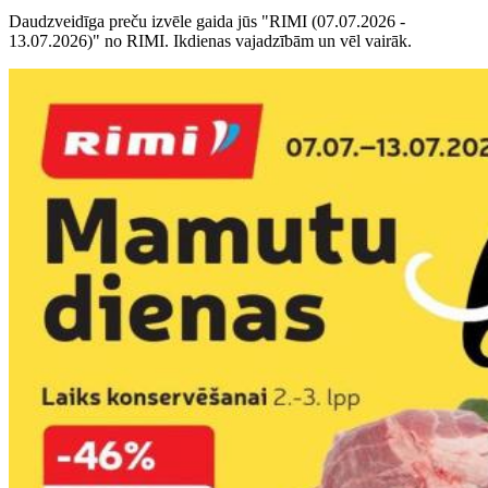
Daudzveidīga preču izvēle gaida jūs "RIMI (07.07.2026 -
13.07.2026)" no RIMI. Ikdienas vajadzībām un vēl vairāk.