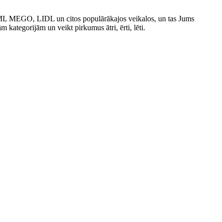
IMI, MEGO, LIDL un citos populārākajos veikalos, un tas Jums
ām kategorijām un veikt pirkumus ātri, ērti, lēti.