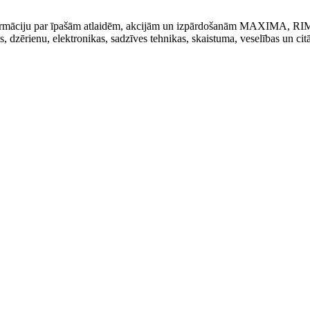
t informāciju par īpašām atlaidēm, akcijām un izpārdošanām MAXIMA, R
kas, dzērienu, elektronikas, sadzīves tehnikas, skaistuma, veselības un cit