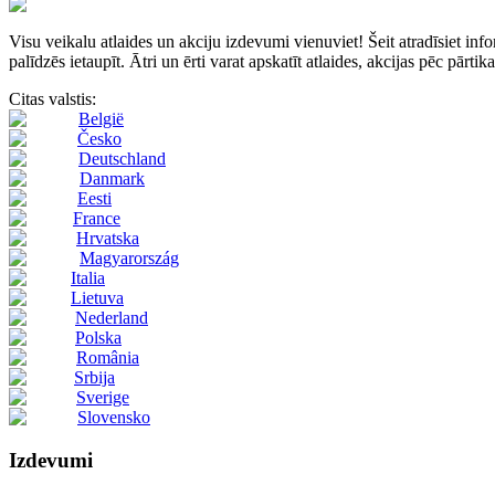
Visu veikalu atlaides un akciju izdevumi vienuviet! Šeit atradīsie
palīdzēs ietaupīt. Ātri un ērti varat apskatīt atlaides, akcijas pēc pārti
Citas valstis:
België
Česko
Deutschland
Danmark
Eesti
France
Hrvatska
Magyarország
Italia
Lietuva
Nederland
Polska
România
Srbija
Sverige
Slovensko
Izdevumi