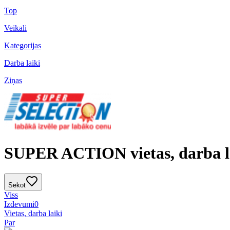
Top
Veikali
Kategorijas
Darba laiki
Ziņas
SUPER ACTION vietas, darba l
Sekot
Viss
Izdevumi
0
Vietas, darba laiki
Par