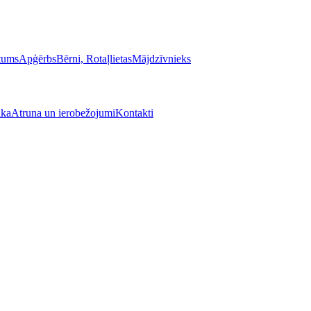
stums
Apģērbs
Bērni, Rotaļlietas
Mājdzīvnieks
ika
Atruna un ierobežojumi
Kontakti