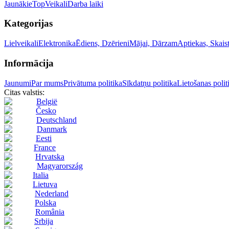
Jaunākie
Top
Veikali
Darba laiki
Kategorijas
Lielveikali
Elektronika
Ēdiens, Dzērieni
Mājai, Dārzam
Aptiekas, Skai
Informācija
Jaunumi
Par mums
Privātuma politika
Sīkdatņu politika
Lietošanas polit
Citas valstis:
België
Česko
Deutschland
Danmark
Eesti
France
Hrvatska
Magyarország
Italia
Lietuva
Nederland
Polska
România
Srbija